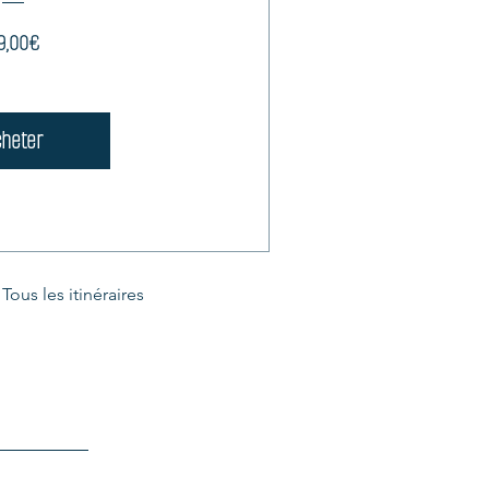
Prix
9,00€
heter
Tous les itinéraires