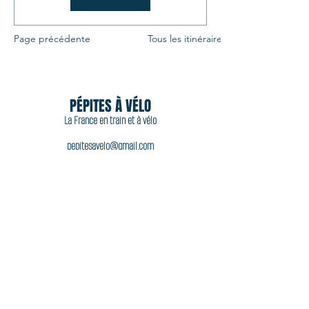
Page précédente
Tous les itinéraires
PÉPITES À VÉLO
La France en train et à vélo
pepitesavelo@gmail.com
06 11 44 92 77
Acheter
Accueil