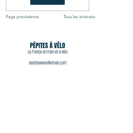
Page précédente
Tous les itinéraires
PÉPITES À VÉLO
La France en train et à vélo
pepitesavelo@gmail.com
06 11 44 92 77
Acheter
Accueil