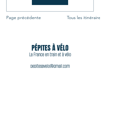
Page précédente
Tous les itinéraires
PÉPITES À VÉLO
La France en train et à vélo
pepitesavelo@gmail.com
06 11 44 92 77
Acheter
Accueil