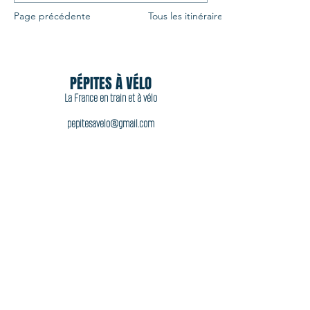
Page précédente
Tous les itinéraires
PÉPITES À VÉLO
La France en train et à vélo
pepitesavelo@gmail.com
06 11 44 92 77
Acheter
Accueil
À propos