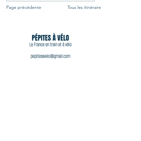
Page précédente
Tous les itinéraires
PÉPITES À VÉLO
La France en train et à vélo
pepitesavelo@gmail.com
06 11 44 92 77
Acheter
Accueil
À propos