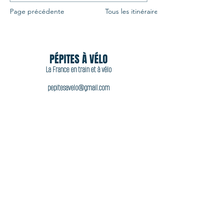
Page précédente
Tous les itinéraires
PÉPITES À VÉLO
La France en train et à vélo
pepitesavelo@gmail.com
06 11 44 92 77
Acheter
Accueil
À propos