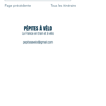
Page précédente
Tous les itinéraires
PÉPITES À VÉLO
La France en train et à vélo
pepitesavelo@gmail.com
06 11 44 92 77
Acheter
Accueil
À propos