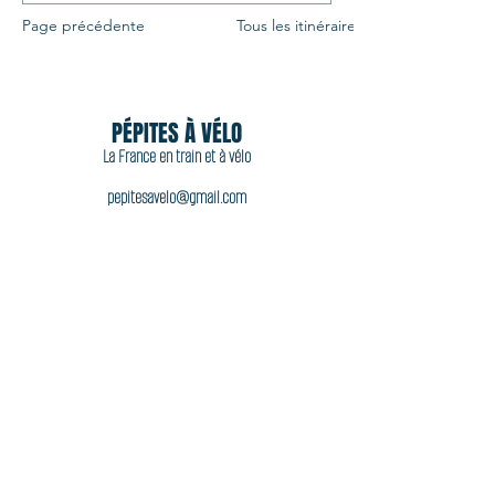
Page précédente
Tous les itinéraires
PÉPITES À VÉLO
La France en train et à vélo
pepitesavelo@gmail.com
06 11 44 92 77
Acheter
Accueil
À propos